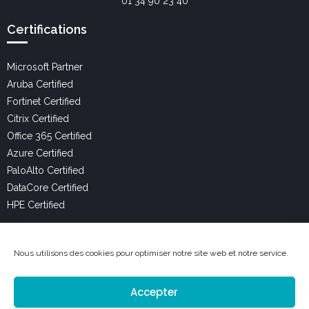
01 34 90 23 40
Certifications
Microsoft Partner
Aruba Certified
Fortinet Certified
Citrix Certified
Office 365 Certified
Azure Certified
PaloAlto Certified
DataCore Certified
HPE Certified
Liens Utiles
Nous utilisons des cookies pour optimiser notre site web et notre service.
Services
Accepter
Expertises