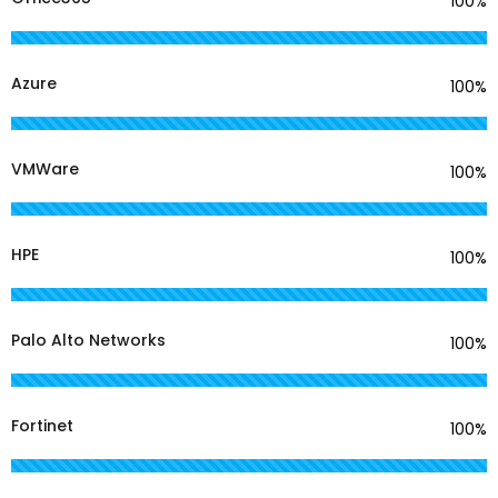
100%
Azure
100%
VMWare
100%
HPE
100%
Palo Alto Networks
100%
Fortinet
100%