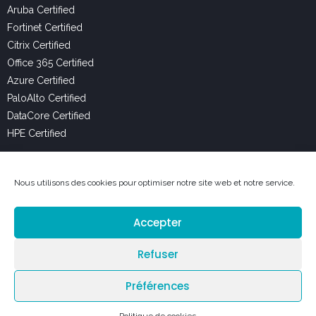
Aruba Certified
Fortinet Certified
Citrix Certified
Office 365 Certified
Azure Certified
PaloAlto Certified
DataCore Certified
HPE Certified
Liens Utiles
Nous utilisons des cookies pour optimiser notre site web et notre service.
Services
Accepter
Expertises
Refuser
Carrière
Préférences
© 2026 DolceVista – Tous droits réservés –
Mentions légales
– Site réalisé par