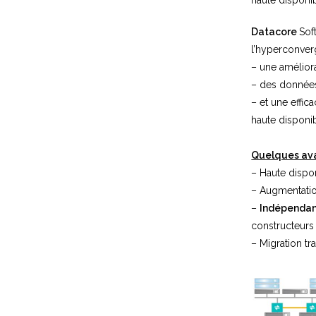
haute disponibi
Datacore
Sof
l’hyperconver
– une amélior
– des donnée
– et une effic
haute disponibi
Quelques ava
– Haute dispon
– Augmentati
–
Indépendanc
constructeurs
– Migration t