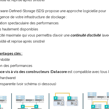
lité et reprise après sinistre)
tware-Defined-Storage (SDS) propose une approche logicielle pour
gence de votre infrastructure de stockage :
ation spectaculaire des performances
s hautement disponibles
acité maximale qui vous permettra d’avoir une
continuité d’activité
(ave
lité et reprise après sinistre)
ntages clés :
ibilité
on des performances
e vis à vis des constructeurs
(
Datacore
est compatible avec tous 
 hardware)
ransparente (voir schéma ci-dessous)