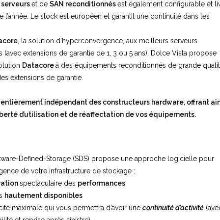
e
serveurs
et de
SAN reconditionnés
est également configurable et li
e l’année. Le stock est européen et garantit une continuité dans les
acore
, la solution d’hyperconvergence, aux meilleurs serveurs
 (avec extensions de garantie de 1, 3 ou 5 ans). Dolce Vista propose
solution
Datacore
à des équipements reconditionnés de grande qualit
es extensions de garantie.
 entièrement indépendant des constructeurs hardware, offrant ain
berté d’utilisation et de réaffectation de vos équipements.
tware-Defined-Storage (SDS) propose une approche logicielle pour
gence de votre infrastructure de stockage :
ration
spectaculaire des
performances
es
hautement disponibles
acité maximale qui vous permettra d’avoir une
continuité d’activité
(ave