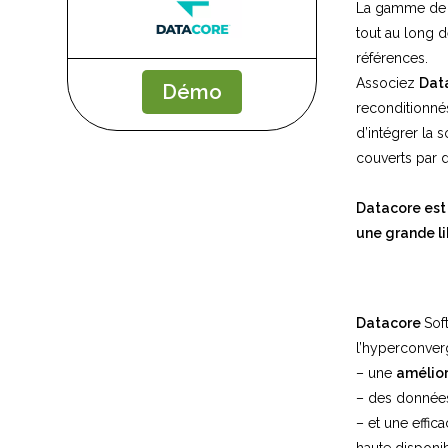
La gamme d
tout au long d
références.
Associez
Dat
Démo
reconditionnés
d’intégrer la 
couverts par d
Datacore est
une grande li
Datacore
Sof
l’hyperconver
– une
amélio
– des donné
– et une effic