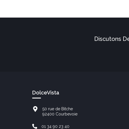
Discutons De
DolceVista
50 rue de Bitche
92400 Courbevoie
01 34 90 23 40